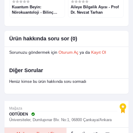
Kuantum Beyin:
Aileye Bilgelik Aşısı - Prof
R
Nörokuantoloji - Bilinç
Dr. Nevzat Tarhan
I
Beyin Sorununa Yeni
Bilimsel Yaklaşım - Prof.
Dr. Sultan Tarlacı
Ürün hakkında soru sor (0)
Sorunuzu göndermek için
Oturum Aç
ya da
Kayıt Ol
Diğer Sorular
Henüz kimse bu ürün hakkında soru sormadı
Mağaza
ODTÜDEN
Üniversiteler, Dumlupınar Blv. No:1, 06800 Çankaya/Ankara