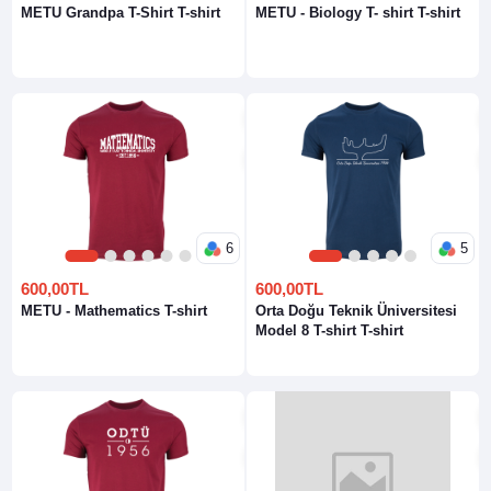
METU Grandpa T-Shirt T-shirt
METU - Biology T- shirt T-shirt
6
5
1
2
3
4
5
6
1
2
3
4
5
600,00TL
600,00TL
METU - Mathematics T-shirt
Orta Doğu Teknik Üniversitesi
Model 8 T-shirt T-shirt