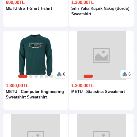
600,00TL
1.300,00TL
METU Bro T-Shirt T-shirt
Sıfır Yaka Küçük Nakış (Bordo)
Sweatshirt
6
6
1
2
3
4
5
6
1
2
3
4
5
6
1.300,00TL
1.300,00TL
METU - Computer Engineering
METU - Statistics Sweatshirt
Sweatshirt Sweatshirt