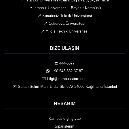
📍 İstanbul Üniversitesi-Cerrahpaşa - Büyükçekmece
📍 İstanbul Üniversitesi - Beyazıt Kampüsü
📍 Karadeniz Teknik Üniversitesi
📍 Çukurova Üniversitesi
📍 Yıldız Teknik Üniversitesi
BIZE ULAŞIN
☎️ 444-5677
️ +90 543 352 67 87
✉️ bilgi@kampusstore.com
✉️ Sultan Selim Mah. Erdal Sk. 6 A/ 34000 Kağıthane/İstanbul
HESABIM
Kampüs’e giriş yap
Siparişlerim