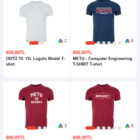
2
6
1
2
1
2
3
4
5
6
650,00TL
600,00TL
ODTÜ 70. YIL Logolu Model T-
METU - Computer Engineering
shirt
T-SHİRT T-shirt
3
6
1
2
3
1
2
3
4
5
6
600,00TL
600,00TL