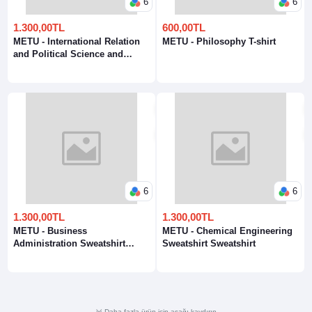
6
6
1.300,00TL
600,00TL
METU - International Relation
METU - Philosophy T-shirt
and Political Science and
Public Administration
Sweatshirt
6
6
1.300,00TL
1.300,00TL
METU - Business
METU - Chemical Engineering
Administration Sweatshirt
Sweatshirt Sweatshirt
Sweatshirt
Daha fazla ürün için aşağı kaydırın