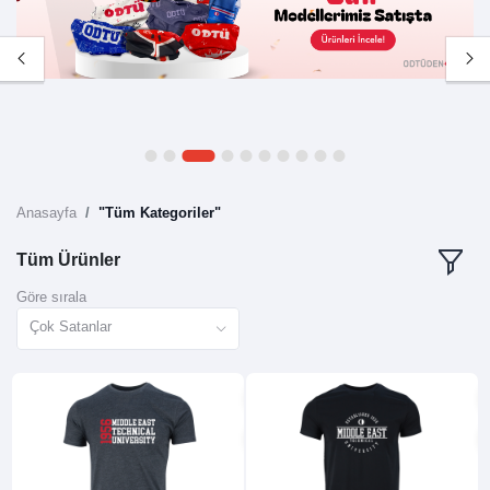
1
2
3
4
5
6
7
8
9
10
Anasayfa
"Tüm Kategoriler"
Tüm Ürünler
Göre sırala
Çok Satanlar