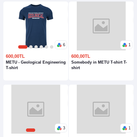
6
1
1
2
3
4
5
6
600,00TL
600,00TL
METU - Geological Engineering
Somebody in METU T-shirt T-
T-shirt
shirt
3
1
1
2
3