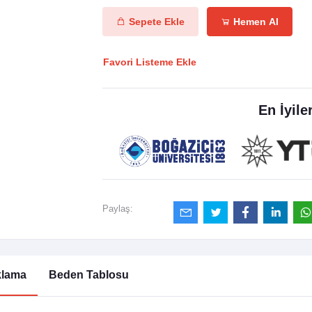
Sepete Ekle
Hemen Al
Favori Listeme Ekle
En İyile
Paylaş:
klama
Beden Tablosu