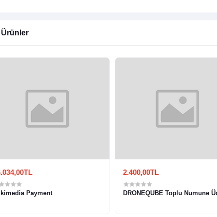
i Ürünler
.034,00TL
2.400,00TL
kimedia Payment
DRONEQUBE Toplu Numune Üc