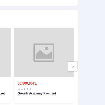
58.500,00TL
0,00TL
reti
Growth Academy Payment
KP02123-0299 Ka
Metal Tükenmez 
Türkiye