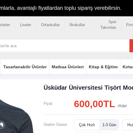
rla, avantajlı fiyatlardan toplu sipariş verebilirsin.
Spor
siteler
Liseler
Ortaokullar
İlkokullar
Fir
Takımları
Tasarlanabilir Ürünler
Matbaa Ürünleri
Kitap & Eğitim
Kırta
Üsküdar Üniversitesi Tişört Mo
600,00TL
Fiyat:
/Adet
Üretim Süresi
Çok Hızlı
1-3 Gün
Hız