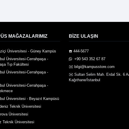
ÜS MAĞAZALARIMIZ
BIZE ULAŞIN
ziçi Üniversitesi - Güney Kampüs
☎️ 444-5677
nbul Üniversitesi-Cerrahpaşa -
️ +90 543 352 67 87
aşa Tıp Fakültesi
✉️ bilgi@kampusstore.com
nbul Üniversitesi-Cerrahpaşa -
✉️ Sultan Selim Mah. Erdal Sk. 6 A
Kağıthane/İstanbul
nbul Üniversitesi-Cerrahpaşa -
ekmece
nbul Üniversitesi - Beyazıt Kampüsü
deniz Teknik Üniversitesi
rova Üniversitesi
z Teknik Üniversitesi