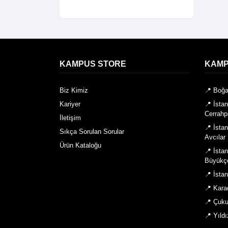
KAMPUS STORE
KAMP
Biz Kimiz
📍 Boğa
Kariyer
📍 İsta
Cerrahp
İletişim
📍 İsta
Sıkça Sorulan Sorular
Avcılar
Ürün Kataloğu
📍 İsta
Büyükç
📍 İsta
📍 Kara
📍 Çuku
📍 Yıldı