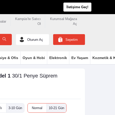
İletişime Geç!
Kampüs'te Satıcı
Kurumsal Mağaza
malar
Ol
Aç
Oturum Aç
Sepetim
siye & Ofis
Oyun & Hobi
Elektronik
Ev Yaşam
Kozmetik & K
del 1
30/1 Penye Süprem
lı
3-10 Gün
Normal
10-21 Gün