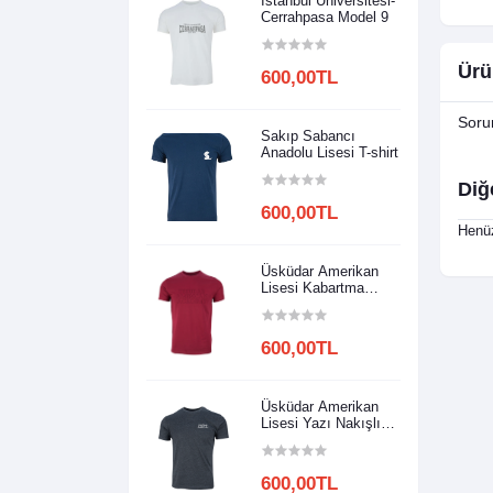
Istanbul Üniversitesi-
Cerrahpasa Model 9
Ürü
600,00TL
Soru
Sakıp Sabancı
Anadolu Lisesi T-shirt
Diğ
600,00TL
Henüz
Üsküdar Amerikan
Lisesi Kabartma
Baskılı
600,00TL
Üsküdar Amerikan
Lisesi Yazı Nakışlı
Model 2
600,00TL