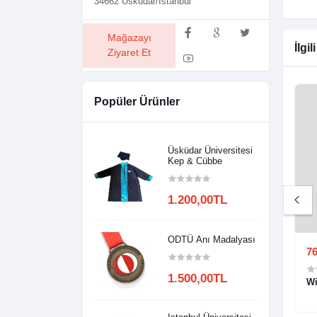
34662 Üsküdar/İstanbul
Mağazayı
İlgil
Ziyaret Et
Popüler Ürünler
Üsküdar Üniversitesi
Kep & Cübbe
1.200,00TL
ODTÜ Anı Madalyası
00TL
600,00TL
500,00TL
76
1.500,00TL
apka
B Harfi Nakışlı Şapka
Wi