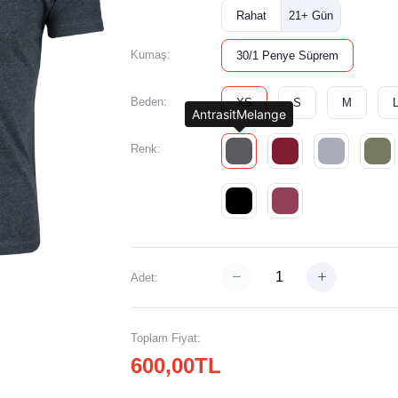
Rahat
21+ Gün
Kumaş:
30/1 Penye Süprem
Beden:
XS
S
M
AntrasitMelange
Renk:
Adet:
Toplam Fiyat:
600,00TL